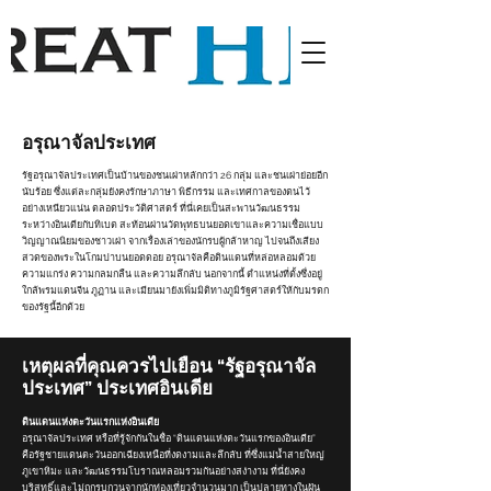
อรุณาจัลประเทศ
รัฐอรุณาจัลประเทศเป็นบ้านของชนเผ่าหลักกว่า 26 กลุ่ม และชนเผ่าย่อยอีก
นับร้อย ซึ่งแต่ละกลุ่มยังคงรักษาภาษา พิธีกรรม และเทศกาลของตนไว้
อย่างเหนียวแน่น ตลอดประวัติศาสตร์ ที่นี่เคยเป็นสะพานวัฒนธรรม
ระหว่างอินเดียกับทิเบต สะท้อนผ่านวัดพุทธบนยอดเขาและความเชื่อแบบ
วิญญาณนิยมของชาวเผ่า จากเรื่องเล่าของนักรบผู้กล้าหาญ ไปจนถึงเสียง
สวดของพระในโกมปาบนยอดดอย อรุณาจัลคือดินแดนที่หล่อหลอมด้วย
ความแกร่ง ความกลมกลืน และความลึกลับ นอกจากนี้ ตำแหน่งที่ตั้งซึ่งอยู่
ใกล้พรมแดนจีน ภูฏาน และเมียนมายังเพิ่มมิติทางภูมิรัฐศาสตร์ให้กับมรดก
ของรัฐนี้อีกด้วย
เหตุผลที่คุณควรไปเยือน “รัฐอรุณาจัล
ประเทศ” ประเทศอินเดีย
ดินแดนแห่งตะวันแรกแห่งอินเดีย
อรุณาจัลประเทศ หรือที่รู้จักกันในชื่อ “ดินแดนแห่งตะวันแรกของอินเดีย”
คือรัฐชายแดนตะวันออกเฉียงเหนือที่งดงามและลึกลับ ที่ซึ่งแม่น้ำสายใหญ่
ภูเขาหิมะ และวัฒนธรรมโบราณหลอมรวมกันอย่างสง่างาม ที่นี่ยังคง
บริสุทธิ์และไม่ถูกรบกวนจากนักท่องเที่ยวจำนวนมาก เป็นปลายทางในฝัน